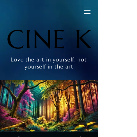
CINE K
CINE K
Love the art in yourself, not
yourself in the art