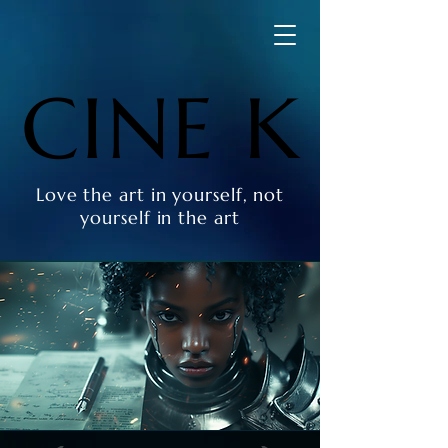
CINE K
CINE K
Love the art in yourself, not
yourself in the art